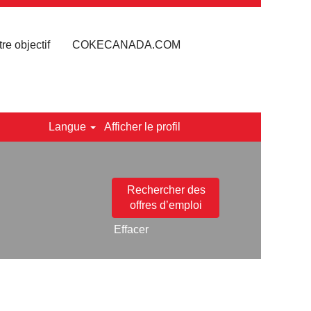
re objectif
COKECANADA.COM
Langue
Afficher le profil
Effacer