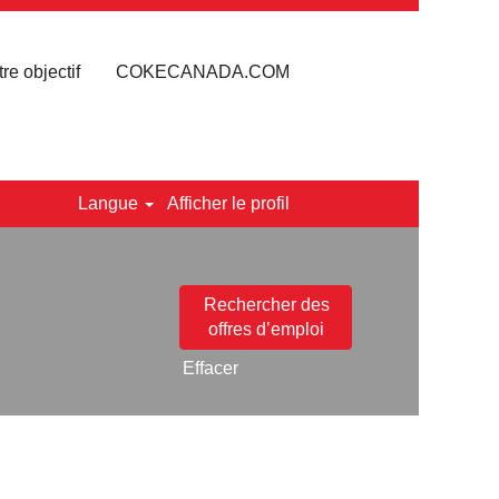
re objectif
COKECANADA.COM
Langue
Afficher le profil
Effacer